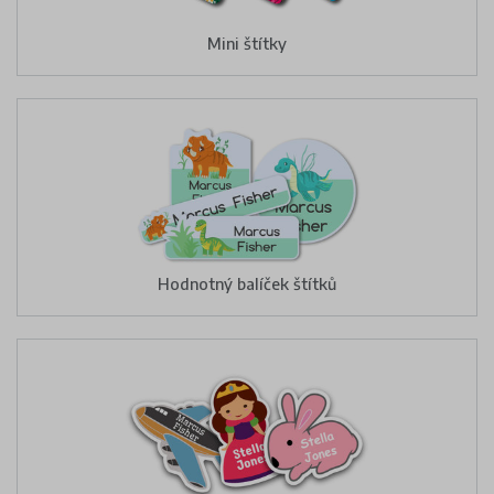
Mini štítky
Hodnotný balíček štítků