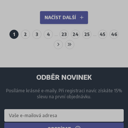
NAČÍST DALŠÍ
1
2
3
4
…
23
24
25
…
45
46
ODBĚR NOVINEK
Posíláme krásné e-maily. Při registraci navíc získáte 15%
slevu na první objednávku.