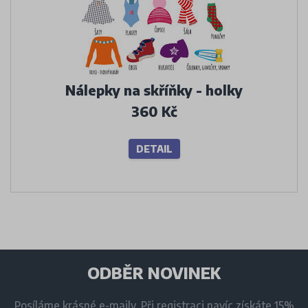
Nálepky na skříňky - holky
360 Kč
DETAIL
ODBĚR NOVINEK
Posíláme krásné e-maily. Při registraci navíc získáte 15%