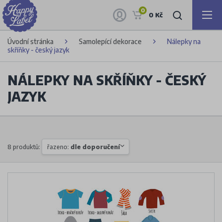
0
0 Kč
Úvodní stránka
Samolepící dekorace
Nálepky na
skříňky - český jazyk
NÁLEPKY NA SKŘÍŇKY - ČESKÝ
JAZYK
8 produktů:
řazeno:
dle doporučení