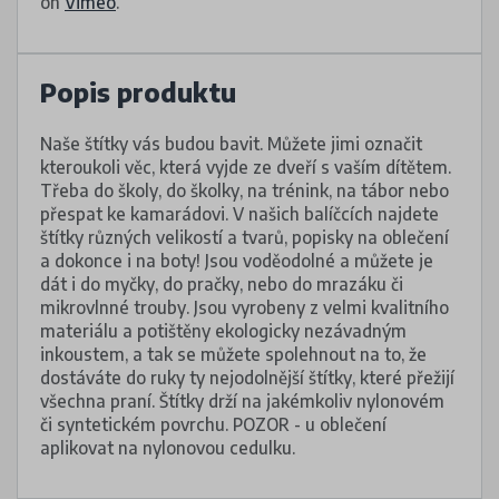
on
Vimeo
.
Popis produktu
Naše štítky vás budou bavit. Můžete jimi označit
kteroukoli věc, která vyjde ze dveří s vaším dítětem.
Třeba do školy, do školky, na trénink, na tábor nebo
přespat ke kamarádovi. V našich balíčcích najdete
štítky různých velikostí a tvarů, popisky na oblečení
a dokonce i na boty! Jsou voděodolné a můžete je
dát i do myčky, do pračky, nebo do mrazáku či
mikrovlnné trouby. Jsou vyrobeny z velmi kvalitního
materiálu a potištěny ekologicky nezávadným
inkoustem, a tak se můžete spolehnout na to, že
dostáváte do ruky ty nejodolnější štítky, které přežijí
všechna praní. Štítky drží na jakémkoliv nylonovém
či syntetickém povrchu. POZOR - u oblečení
aplikovat na nylonovou cedulku.