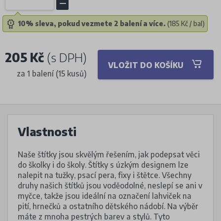
10% sleva, pokud vezmete 2 balení a více.
(185 Kč / bal)
205 Kč
(s DPH)
VLOŽIT DO KOŠÍKU
za 1 balení (15 kusů)
Vlastnosti
Naše štítky jsou skvělým řešením, jak podepsat věci
do školky i do školy. Štítky s úzkým designem lze
nalepit na tužky, psací pera, fixy i štětce. Všechny
druhy našich štítků jsou voděodolné, neslepí se ani v
myčce, takže jsou ideální na označení lahviček na
pití, hrnečků a ostatního dětského nádobí. Na výběr
máte z mnoha pestrých barev a stylů. Tyto