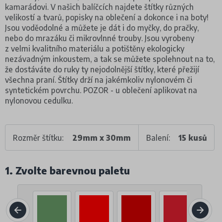
kamarádovi. V našich balíčcích najdete štítky různých
velikostí a tvarů, popisky na oblečení a dokonce i na boty!
Jsou voděodolné a můžete je dát i do myčky, do pračky,
nebo do mrazáku či mikrovlnné trouby. Jsou vyrobeny
z velmi kvalitního materiálu a potištěny ekologicky
nezávadným inkoustem, a tak se můžete spolehnout na to,
že dostáváte do ruky ty nejodolnější štítky, které přežijí
všechna praní. Štítky drží na jakémkoliv nylonovém či
syntetickém povrchu. POZOR - u oblečení aplikovat na
nylonovou cedulku.
Rozměr štítku:
29mm x 30mm
Balení:
15 kusů
1. Zvolte barevnou paletu