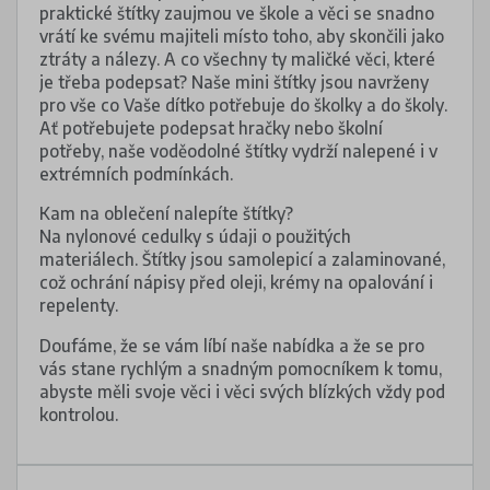
praktické štítky zaujmou ve škole a věci se snadno
vrátí ke svému majiteli místo toho, aby skončili jako
ztráty a nálezy. A co všechny ty maličké věci, které
je třeba podepsat? Naše mini štítky jsou navrženy
pro vše co Vaše dítko potřebuje do školky a do školy.
Ať potřebujete podepsat hračky nebo školní
potřeby, naše voděodolné štítky vydrží nalepené i v
extrémních podmínkách.
Kam na oblečení nalepíte štítky?
Na nylonové cedulky s údaji o použitých
materiálech. Štítky jsou samolepicí a zalaminované,
což ochrání nápisy před oleji, krémy na opalování i
repelenty.
Doufáme, že se vám líbí naše nabídka a že se pro
vás stane rychlým a snadným pomocníkem k tomu,
abyste měli svoje věci i věci svých blízkých vždy pod
kontrolou.