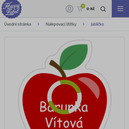
0
0 Kč
Úvodní stránka
Nalepovací štítky
Jablíčko