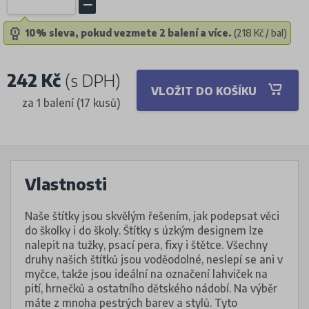
10% sleva, pokud vezmete 2 balení a více.
(218 Kč / bal)
242 Kč
(s DPH)
VLOŽIT DO KOŠÍKU
za 1 balení (17 kusů)
Vlastnosti
Naše štítky jsou skvělým řešením, jak podepsat věci
do školky i do školy. Štítky s úzkým designem lze
nalepit na tužky, psací pera, fixy i štětce. Všechny
druhy našich štítků jsou voděodolné, neslepí se ani v
myčce, takže jsou ideální na označení lahviček na
pití, hrnečků a ostatního dětského nádobí. Na výběr
máte z mnoha pestrých barev a stylů. Tyto