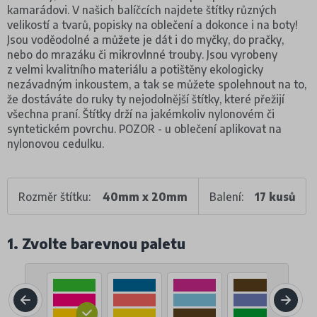
kamarádovi. V našich balíčcích najdete štítky různých
velikostí a tvarů, popisky na oblečení a dokonce i na boty!
Jsou voděodolné a můžete je dát i do myčky, do pračky,
nebo do mrazáku či mikrovlnné trouby. Jsou vyrobeny
z velmi kvalitního materiálu a potištěny ekologicky
nezávadným inkoustem, a tak se můžete spolehnout na to,
že dostáváte do ruky ty nejodolnější štítky, které přežijí
všechna praní. Štítky drží na jakémkoliv nylonovém či
syntetickém povrchu. POZOR - u oblečení aplikovat na
nylonovou cedulku.
Rozměr štítku:
40mm x 20mm
Balení:
17 kusů
1. Zvolte barevnou paletu