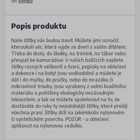
on
Vimeo
.
Popis produktu
Naše štítky vás budou bavit. Můžete jimi označit
kteroukoli věc, která vyjde ze dveří s vaším dítětem.
Třeba do školy, do školky, na trénink, na tábor nebo
přespat ke kamarádovi. V našich balíčcích najdete
štítky různých velikostí a tvarů, popisky na oblečení
a dokonce i na boty! Jsou voděodolné a můžete je
dát i do myčky, do pračky, nebo do mrazáku či
mikrovlnné trouby. Jsou vyrobeny z velmi kvalitního
materiálu a potištěny ekologicky nezávadným
inkoustem, a tak se můžete spolehnout na to, že
dostáváte do ruky ty nejodolnější štítky, které přežijí
všechna praní. Štítky drží na jakémkoliv nylonovém
či syntetickém povrchu. POZOR - u oblečení
aplikovat na nylonovou cedulku.