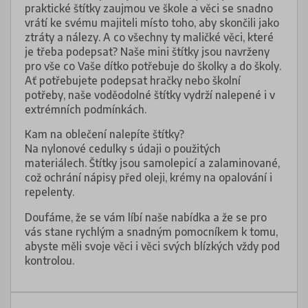
praktické štítky zaujmou ve škole a věci se snadno
vrátí ke svému majiteli místo toho, aby skončili jako
ztráty a nálezy. A co všechny ty maličké věci, které
je třeba podepsat? Naše mini štítky jsou navrženy
pro vše co Vaše dítko potřebuje do školky a do školy.
Ať potřebujete podepsat hračky nebo školní
potřeby, naše voděodolné štítky vydrží nalepené i v
extrémních podmínkách.
Kam na oblečení nalepíte štítky?
Na nylonové cedulky s údaji o použitých
materiálech. Štítky jsou samolepicí a zalaminované,
což ochrání nápisy před oleji, krémy na opalování i
repelenty.
Doufáme, že se vám líbí naše nabídka a že se pro
vás stane rychlým a snadným pomocníkem k tomu,
abyste měli svoje věci i věci svých blízkých vždy pod
kontrolou.