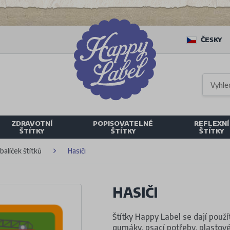
ČESKY
ZDRAVOTNÍ
POPISOVATELNÉ
REFLEXNÍ
ŠTÍTKY
ŠTÍTKY
ŠTÍTKY
alíček štítků
Hasiči
HASIČI
Štítky Happy Label se dají použí
gumáky, psací potřeby, plastové