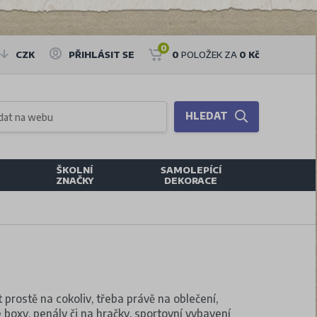
0
CZK
PŘIHLÁSIT SE
0
POLOŽEK ZA
0 Kč
HLEDAT
ŠKOLNÍ
SAMOLEPÍCÍ
ZNAČKY
DEKORACE
t prostě na cokoliv, třeba právě na oblečení,
 boxy, penály či na hračky, sportovní vybavení