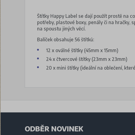
Štítky Happy Label se dají použít prostě na c
potřeby, plastové boxy, penály či na hračky, 
na spoustu jiných věcí.
Balíček obsahuje 56 štítků:
12 x oválné štítky (45mm x 15mm)
24 x čtvercové štítky (23mm x 23mm)
20 x mini štítky (ideální na oblečení, k
ODBĚR NOVINEK