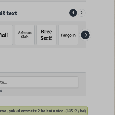
áš text
1
2
ků
eva, pokud vezmete 2 balení a více.
(405 Kč / bal)