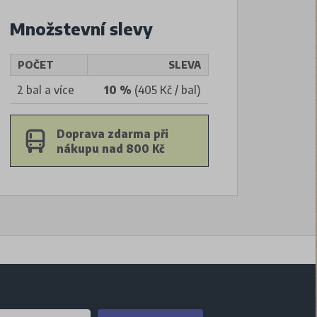
Množstevní slevy
POČET
SLEVA
2 bal a více
10 %
(405 Kč / bal)
Doprava zdarma při
nákupu nad 800 Kč