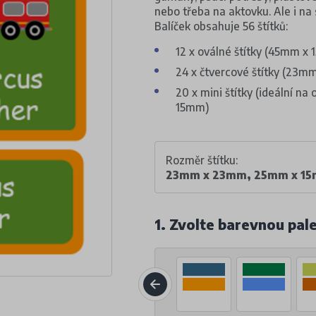
nebo třeba na aktovku. Ale i na 
Balíček obsahuje 56 štítků:
12 x oválné štítky (45mm x
24 x čtvercové štítky (23
20 x mini štítky (ideální n
15mm)
Rozměr štítku:
23mm x 23mm, 25mm x 1
1. Zvolte barevnou pal