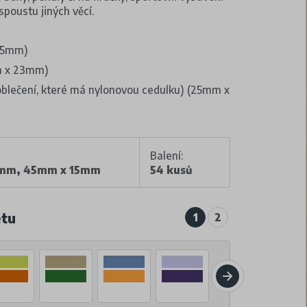
spoustu jiných věcí.
 15mm)
mm x 23mm)
a oblečení, které má nylonovou cedulku) (25mm x
Balení:
5mm, 45mm x 15mm
54 kusů
etu
1
2