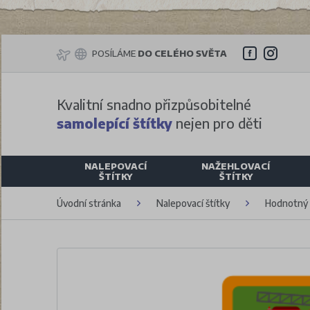
POSÍLÁME
DO CELÉHO SVĚTA
Kvalitní snadno přizpůsobitelné
samolepící štítky
nejen pro děti
NALEPOVACÍ
NAŽEHLOVACÍ
ŠTÍTKY
ŠTÍTKY
Úvodní stránka
Nalepovací štítky
Hodnotný b