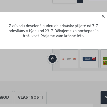
450 Kč
(s DPH)
za 1 balení (54 kusů)
Z důvodu dovolené budou objednávky přijaté od 7. 7.
odesílány v týdnu od 23. 7. Děkujeme za pochopení a
trpělivost. Přejeme vám krásné léto!
Volba jiného motivu
ÁVOD
VLASTNOSTI
M