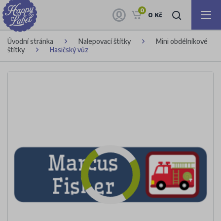
0
0 Kč
Úvodní stránka
Nalepovací štítky
Mini obdélníkové
štítky
Hasičský vůz