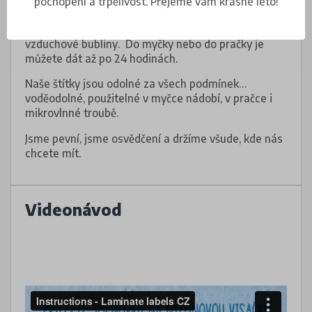
pochopení a trpělivost. Přejeme vám krásné léto!
informace na oděvu, pokud cedulku nemá.
Dejte pozor, aby pod voděodolnými štítky nebyly
vzduchové bubliny. Do myčky nebo do pračky je
můžete dát až po 24 hodinách.
Naše štítky jsou odolné za všech podmínek…
voděodolné, použitelné v myčce nádobí, v pračce i
mikrovlnné troubě.
Jsme pevní, jsme osvědčení a držíme všude, kde nás
chcete mít.
Videonávod