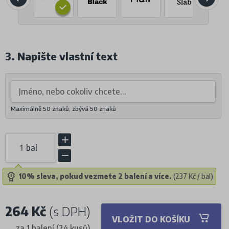
3. Napište vlastní text
Maximálně 50 znaků, zbývá
50
znaků
bal
10% sleva, pokud vezmete 2 balení a více.
(237 Kč / bal)
264 Kč
(s DPH)
VLOŽIT DO KOŠÍKU
za 1 balení (24 kusů)