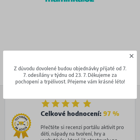
Z důvodu dovolené budou objednávky přijaté od 7.
7. odesílány v týdnu od 23. 7. Děkujeme za
pochopení a trpělivost. Přejeme vám krásné léto!
Celkové hodnocení:
97 %
Přečtěte si recenzi portálu aktivit pro
děti, nápady na tvoření, hry a