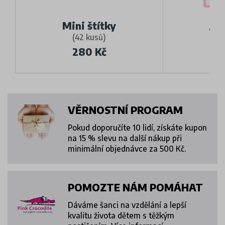
Je
Mini štítky
(42 kusů)
(
280 Kč
VĚRNOSTNÍ PROGRAM
Pokud doporučíte 10 lidí, získáte kupon
na 15 % slevu na další nákup při
minimální objednávce za 500 Kč.
POMOZTE NÁM POMÁHAT
Dáváme šanci na vzdělání a lepší
kvalitu života dětem s těžkým