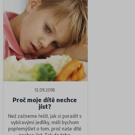
12.09.2018
Proč moje dítě nechce
jíst?
Než začneme řešit, jak si poradit s
vybíravými jedlíky, měli bychom
popřemýšlet o tom, proč naše dítě
nechce jíst. Tak do toho.