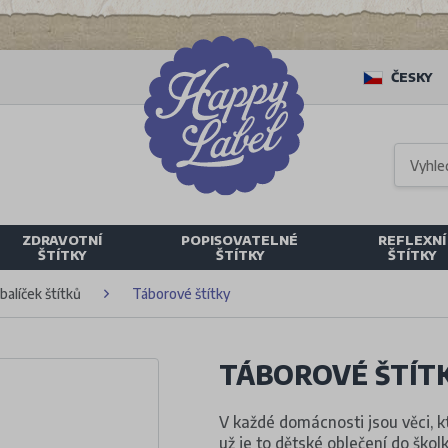
ČESKY
ZDRAVOTNÍ
POPISOVATELNÉ
REFLEXNÍ
ŠTÍTKY
ŠTÍTKY
ŠTÍTKY
alíček štítků
Táborové štítky
TÁBOROVÉ ŠTÍT
V každé domácnosti jsou věci, k
už je to dětské oblečení do školk