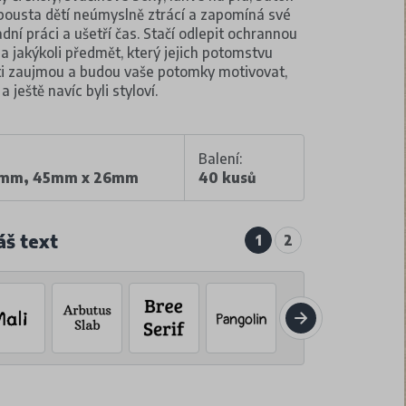
spousta dětí neúmyslně ztrácí a zapomíná své
adní práci a ušetří čas. Stačí odlepit ochrannou
na jakýkoli předmět, který jejich potomstvu
ti zaujmou a budou vaše potomky motivovat,
 ještě navíc byli styloví.
Balení:
7mm, 45mm x 26mm
40 kusů
áš text
1
2