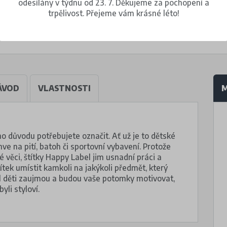
odesílány v týdnu od 23. 7. Děkujeme za pochopení a
trpělivost. Přejeme vám krásné léto!
ÁVOD
VLASTNOSTI
M
o důvodu potřebujete označit. Ať už je to dětské
hve na pití, batoh či sportovní vybavení. Protože
 věci, štítky Happy Label jim usnadní práci a
títek umístit kamkoli na jakýkoli předmět, který
l děti zaujmou a budou vaše potomky motivovat,
yli styloví.