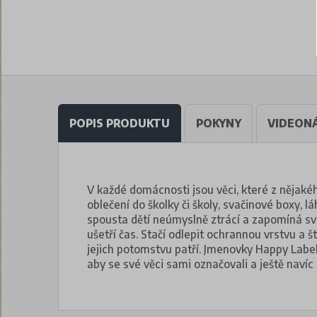
POPIS PRODUKTU
POKYNY
VIDEON
V každé domácnosti jsou věci, které z nějakéh
oblečení do školky či školy, svačinové boxy, lá
spousta dětí neúmyslně ztrácí a zapomíná své
ušetří čas. Stačí odlepit ochrannou vrstvu a š
jejich potomstvu patří. Jmenovky Happy Labe
aby se své věci sami označovali a ještě navíc b