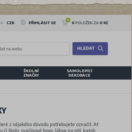
0
CZK
PŘIHLÁSIT SE
0
POLOŽEK ZA
0 Kč
HLEDAT
ŠKOLNÍ
SAMOLEPÍCÍ
ZNAČKY
DEKORACE
KY
teré z nějakého důvodu potřebujete označit. Ať
y či školy, svačinové boxy, láhve na pití, batoh