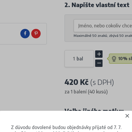
2. Napište vlastní text
Maximálně 50 znaků, zbývá
50
zna
bal
10% sl
420 Kč
(s DPH)
za 1 balení (40 kusů)
Volba jiného motivu
Z důvodu dovolené budou objednávky přijaté od 7. 7.