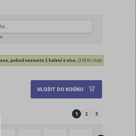
ků
eva, pokud vezmete 2 balení a více.
(378 Kč / bal)
VLOŽIT DO KOŠÍKU
1
2
3