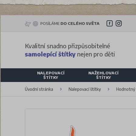
POSÍLÁME
DO CELÉHO SVĚTA
Kvalitní snadno přizpůsobitelné
samolepící štítky
nejen pro děti
NALEPOVACÍ
NAŽEHLOVACÍ
ŠTÍTKY
ŠTÍTKY
Úvodní stránka
Nalepovací štítky
Hodnotný b