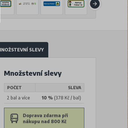
NOŽSTEVNÍ SLEVY
Množstevní slevy
POČET
SLEVA
2 bal a více
10 %
(378 Kč / bal)
Doprava zdarma při
nákupu nad 800 Kč