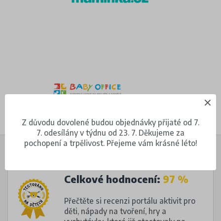
Z důvodu dovolené budou objednávky přijaté od 7.
7. odesílány v týdnu od 23. 7. Děkujeme za
pochopení a trpělivost. Přejeme vám krásné léto!
Celkové hodnocení:
97 %
Přečtěte si recenzi portálu aktivit pro
děti, nápady na tvoření, hry a