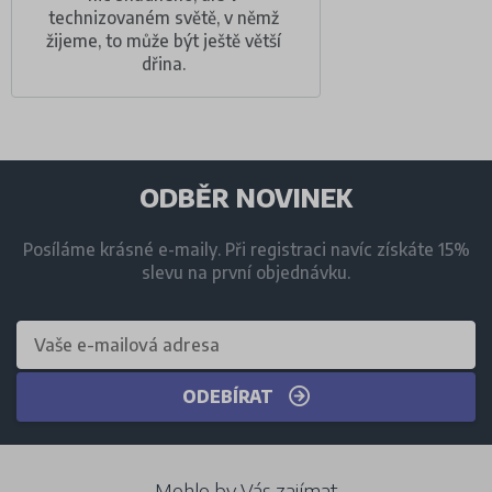
technizovaném světě, v němž
žijeme, to může být ještě větší
dřina.
ODBĚR NOVINEK
Posíláme krásné e-maily. Při registraci navíc získáte 15%
slevu na první objednávku.
ODEBÍRAT
Mohlo by Vás zajímat