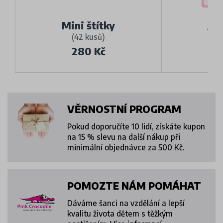
Je
Mini štítky
(42 kusů)
(
280 Kč
VĚRNOSTNÍ PROGRAM
Pokud doporučíte 10 lidí, získáte kupon
na 15 % slevu na další nákup při
minimální objednávce za 500 Kč.
POMOZTE NÁM POMÁHAT
Dáváme šanci na vzdělání a lepší
kvalitu života dětem s těžkým