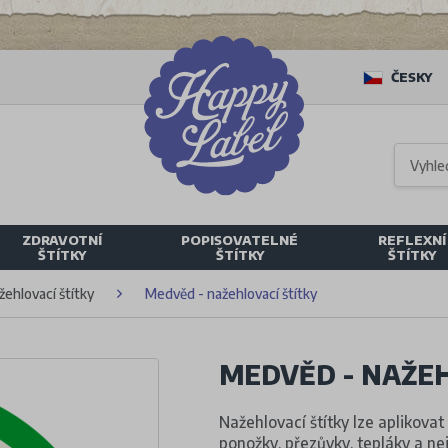
ČESKY
ZDRAVOTNÍ
POPISOVATELNÉ
REFLEXNÍ
ŠTÍTKY
ŠTÍTKY
ŠTÍTKY
žehlovací štítky
Medvěd - nažehlovací štítky
MEDVĚD - NAŽEH
Nažehlovací štítky lze aplikovat 
ponožky, přezůvky, tepláky a nej