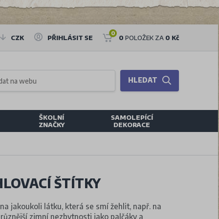
0
CZK
PŘIHLÁSIT SE
0
POLOŽEK ZA
0 Kč
HLEDAT
ŠKOLNÍ
SAMOLEPÍCÍ
ZNAČKY
DEKORACE
LOVACÍ ŠTÍTKY
na jakoukoli látku, která se smí žehlit, např. na
různější zimní nezbytnosti jako palčáky a