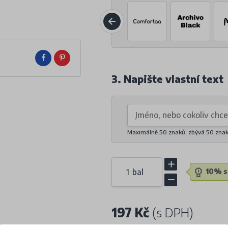
3. Napište vlastní text
Maximálně 50 znaků, zbývá
50
zna
bal
10% sl
197 Kč
(s DPH)