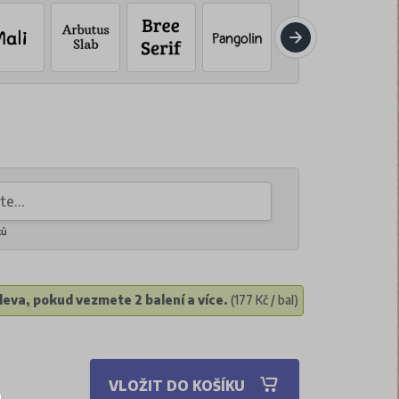
ků
eva, pokud vezmete 2 balení a více.
(177 Kč / bal)
VLOŽIT DO KOŠÍKU