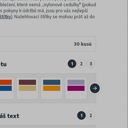
 oblečení, které nemá „nylonové cedulky" (pokud
s pokyny k údržbě má, jsou pro vás nejlepší
štítky
). Nažehlovací štítky se mohou prát až do
30 kusů
etu
1
2
3
áš text
1
2