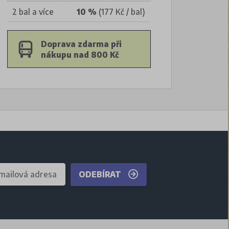
2 bal a více
10 %
(177 Kč / bal)
Doprava zdarma při
nákupu nad 800 Kč
ODEBÍRAT