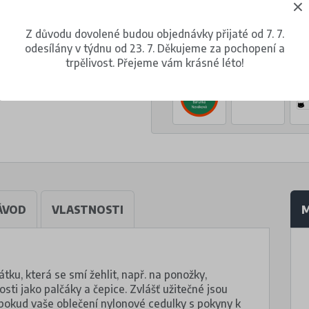
za 1 balení (30 kusů)
Z důvodu dovolené budou objednávky přijaté od 7. 7.
Volba jiného motivu
odesílány v týdnu od 23. 7. Děkujeme za pochopení a
trpělivost. Přejeme vám krásné léto!
ÁVOD
VLASTNOSTI
M
átku, která se smí žehlit, např. na ponožky,
sti jako palčáky a čepice. Zvlášť užitečné jsou
(pokud vaše oblečení nylonové cedulky s pokyny k