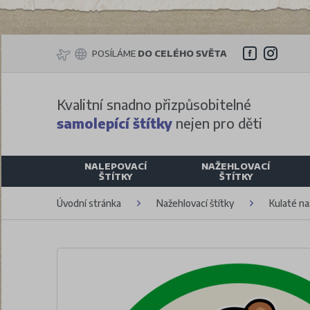
POSÍLÁME
DO CELÉHO SVĚTA
Kvalitní snadno přizpůsobitelné
samolepící štítky
nejen pro děti
NALEPOVACÍ
NAŽEHLOVACÍ
ŠTÍTKY
ŠTÍTKY
Úvodní stránka
Nažehlovací štítky
Kulaté na