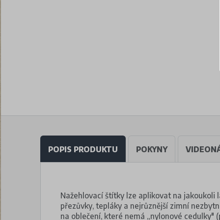
POPIS PRODUKTU
POKYNY
VIDEON
Nažehlovací štítky lze aplikovat na jakoukoli l
přezůvky, tepláky a nejrůznější zimní nezbytno
na oblečení, které nemá „nylonové cedulky" 