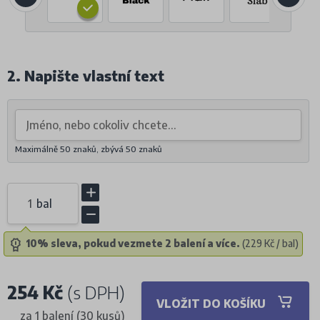
2. Napište vlastní text
Maximálně 50 znaků, zbývá
50
znaků
bal
10% sleva, pokud vezmete 2 balení a více.
(229 Kč / bal)
254 Kč
(s DPH)
VLOŽIT DO KOŠÍKU
za 1 balení (30 kusů)