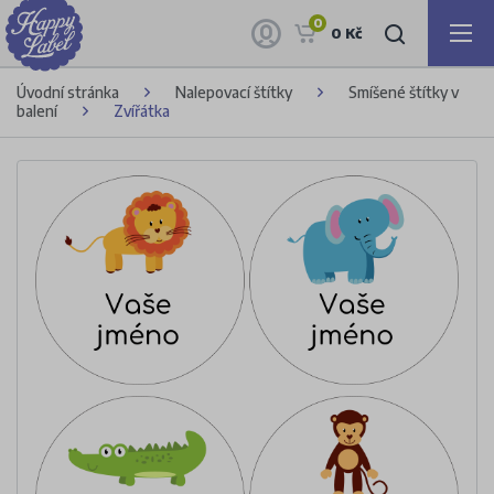
0
0 Kč
Úvodní stránka
Nalepovací štítky
Smíšené štítky v
balení
Zvířátka