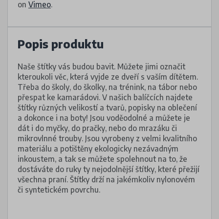
on
Vimeo
.
Popis produktu
Naše štítky vás budou bavit. Můžete jimi označit
kteroukoli věc, která vyjde ze dveří s vaším dítětem.
Třeba do školy, do školky, na trénink, na tábor nebo
přespat ke kamarádovi. V našich balíčcích najdete
štítky různých velikostí a tvarů, popisky na oblečení
a dokonce i na boty! Jsou voděodolné a můžete je
dát i do myčky, do pračky, nebo do mrazáku či
mikrovlnné trouby. Jsou vyrobeny z velmi kvalitního
materiálu a potištěny ekologicky nezávadným
inkoustem, a tak se můžete spolehnout na to, že
dostáváte do ruky ty nejodolnější štítky, které přežijí
všechna praní. Štítky drží na jakémkoliv nylonovém
či syntetickém povrchu.