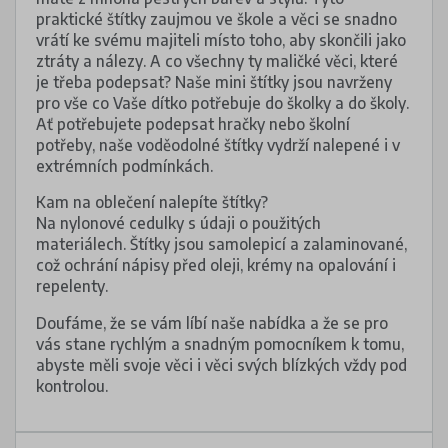
praktické štítky zaujmou ve škole a věci se snadno
vrátí ke svému majiteli místo toho, aby skončili jako
ztráty a nálezy. A co všechny ty maličké věci, které
je třeba podepsat? Naše mini štítky jsou navrženy
pro vše co Vaše dítko potřebuje do školky a do školy.
Ať potřebujete podepsat hračky nebo školní
potřeby, naše voděodolné štítky vydrží nalepené i v
extrémních podmínkách.
Kam na oblečení nalepíte štítky?
Na nylonové cedulky s údaji o použitých
materiálech. Štítky jsou samolepicí a zalaminované,
což ochrání nápisy před oleji, krémy na opalování i
repelenty.
Doufáme, že se vám líbí naše nabídka a že se pro
vás stane rychlým a snadným pomocníkem k tomu,
abyste měli svoje věci i věci svých blízkých vždy pod
kontrolou.