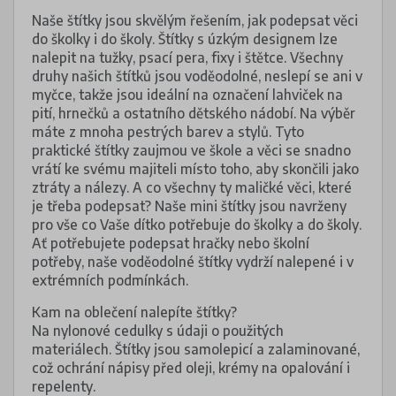
Naše štítky jsou skvělým řešením, jak podepsat věci
do školky i do školy. Štítky s úzkým designem lze
nalepit na tužky, psací pera, fixy i štětce. Všechny
druhy našich štítků jsou voděodolné, neslepí se ani v
myčce, takže jsou ideální na označení lahviček na
pití, hrnečků a ostatního dětského nádobí. Na výběr
máte z mnoha pestrých barev a stylů. Tyto
praktické štítky zaujmou ve škole a věci se snadno
vrátí ke svému majiteli místo toho, aby skončili jako
ztráty a nálezy. A co všechny ty maličké věci, které
je třeba podepsat? Naše mini štítky jsou navrženy
pro vše co Vaše dítko potřebuje do školky a do školy.
Ať potřebujete podepsat hračky nebo školní
potřeby, naše voděodolné štítky vydrží nalepené i v
extrémních podmínkách.
Kam na oblečení nalepíte štítky?
Na nylonové cedulky s údaji o použitých
materiálech. Štítky jsou samolepicí a zalaminované,
což ochrání nápisy před oleji, krémy na opalování i
repelenty.