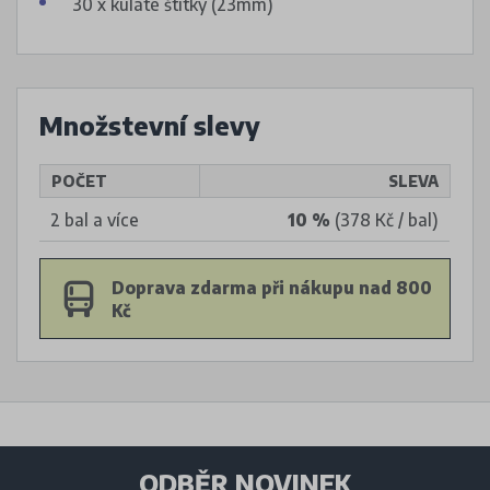
30 x kulaté štítky (23mm)
Množstevní slevy
POČET
SLEVA
2 bal a více
10 %
(378 Kč / bal)
Doprava zdarma při nákupu nad 800
Kč
ODBĚR NOVINEK