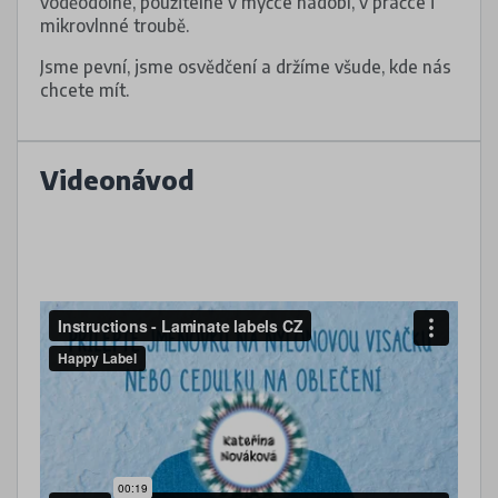
voděodolné, použitelné v myčce nádobí, v pračce i
mikrovlnné troubě.
Jsme pevní, jsme osvědčení a držíme všude, kde nás
chcete mít.
Videonávod