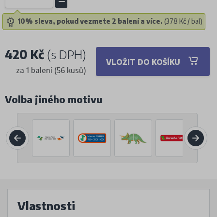
10% sleva, pokud vezmete 2 balení a více.
(378 Kč / bal)
420 Kč
(s DPH)
VLOŽIT DO KOŠÍKU
za 1 balení (56 kusů)
Volba jiného motivu
Vlastnosti