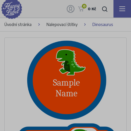
0
0 Kč
Úvodní stránka
Nalepovací štítky
Dinosaurus