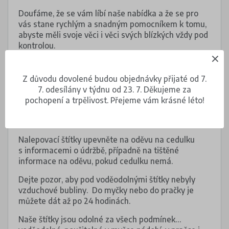
Doufáme, že se vám líbí naše nabídka a že se pro
vás stane rychlým a snadným pomocníkem k tomu,
abyste měli svoje věci i věci svých blízkých vždy pod
kontrolou.
Z důvodu dovolené budou objednávky přijaté od 7.
Pokyny
7. odesílány v týdnu od 23. 7. Děkujeme za
pochopení a trpělivost. Přejeme vám krásné léto!
Štítky vhodné do myčky nádobí nalepte na čistý,
suchý a hladký povrch.
Nalepovací štítky upevněte na oděvu na cedulku
s informacemi o údržbě, případně na tištěné
informace na oděvu, pokud cedulku nemá.
Dejte pozor, aby pod voděodolnými štítky nebyly
vzduchové bubliny. Do myčky nebo do pračky je
můžete dát až po 24 hodinách.
Naše štítky jsou odolné za všech podmínek…