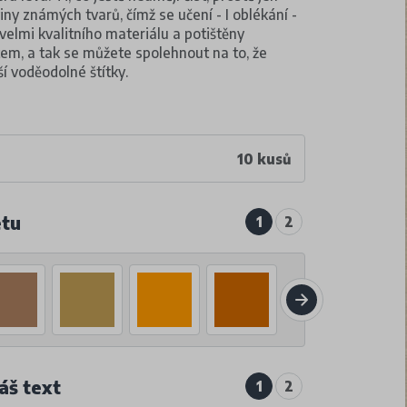
y známých tvarů, čímž se učení - I oblékání -
velmi kvalitního materiálu a potištěny
m, a tak se můžete spolehnout na to, že
í voděodolné štítky.
10 kusů
etu
1
2
áš text
1
2