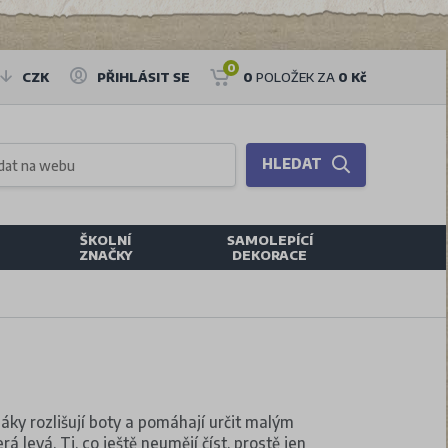
0
CZK
PŘIHLÁSIT SE
0
POLOŽEK ZA
0 Kč
HLEDAT
ŠKOLNÍ
SAMOLEPÍCÍ
ZNAČKY
DEKORACE
láky rozlišují boty a pomáhají určit malým
rá levá. Ti, co ještě neumějí číst, prostě jen