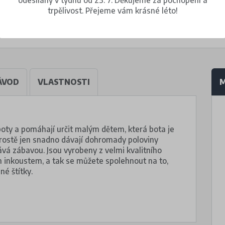
trpělivost. Přejeme vám krásné léto!
za 1 balení (10 kusů)
ÁVOD
VLASTNOSTI
M
 boty a pomáhají určit malým dětem, která bota je
, prostě jen snadno dávají dohromady poloviny
tává zábavou. Jsou vyrobeny z velmi kvalitního
 inkoustem, a tak se můžete spolehnout na to,
né štítky.