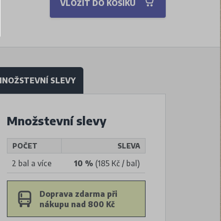
VLOŽIT DO KOŠÍKU
NOŽSTEVNÍ SLEVY
Množstevní slevy
POČET
SLEVA
2 bal a více
10 %
(185 Kč / bal)
Doprava zdarma při
nákupu nad 800 Kč