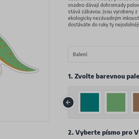
snadno dávají dohromady polovin
stává zábavou. Jsou vyrobeny z 
ekologicky nezávadným inkouste
dostáváte do ruky ty nejodolnějš
Balení:
1. Zvolte barevnou pal
2. Vyberte písmo pro V