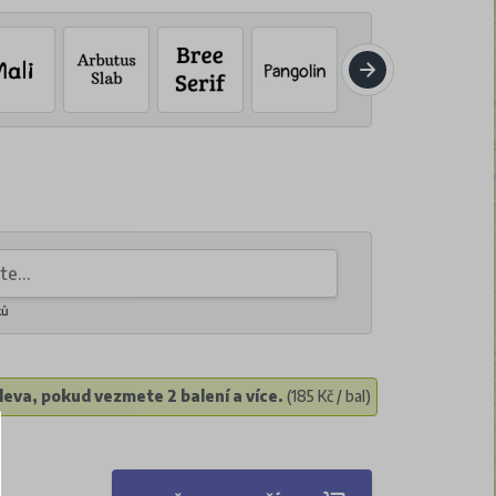
ků
eva, pokud vezmete 2 balení a více.
(185 Kč / bal)