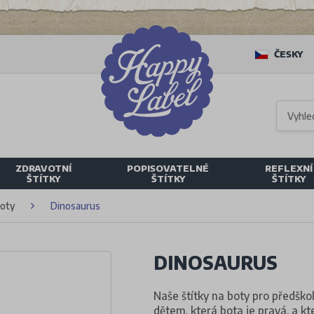
ČESKY
ZDRAVOTNÍ
POPISOVATELNÉ
REFLEXNÍ
ŠTÍTKY
ŠTÍTKY
ŠTÍTKY
boty
Dinosaurus
DINOSAURUS
Naše štítky na boty pro předško
dětem, která bota je pravá, a kte