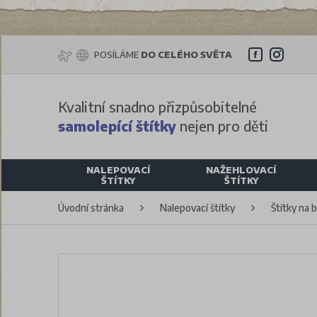
POSÍLÁME
DO CELÉHO SVĚTA
Kvalitní snadno přizpůsobitelné
samolepící štítky
nejen pro děti
NALEPOVACÍ
NAŽEHLOVACÍ
ŠTÍTKY
ŠTÍTKY
Úvodní stránka
Nalepovací štítky
Štítky na 