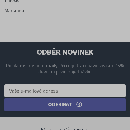
1 měsíc.
Marianna
ODBĚR NOVINEK
Posíláme krásné e-maily. Při registraci navíc získáte 15%
slevu na první objednávku.
ODEBÍRAT
Mohlo by Vás zajímat