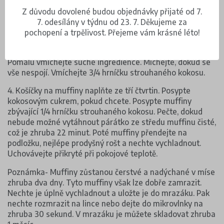
kypřící prášek, jedlou sodu a sůl. Odstavte.
Z důvodu dovolené budou objednávky přijaté od 7.
3. Oloupejte banány a rozmačkejte je vidličkou. Dejte
7. odesílány v týdnu od 23. 7. Děkujeme za
rozmačkané banány do velké mísy. Přidejte kokosový
pochopení a trpělivost. Přejeme vám krásné léto!
cukr, kokosový olej, kokosové mléko, vanilkový extrakt a
kokosový extrakt. Míchejte, dokud se přísady nespojí.
Pomalu vmíchejte suché ingredience. Míchejte, dokud se
vše nespojí. Vmíchejte 3/4 hrníčku strouhaného kokosu.
4. Košíčky na muffiny naplňte ze tří čtvrtin. Posypte
kokosovým cukrem, pokud chcete. Posypte muffiny
zbývající 1/4 hrníčku strouhaného kokosu. Pečte, dokud
nebude možné vytáhnout párátko ze středu muffinu čisté,
což je zhruba 22 minut. Poté muffiny přendejte na
podložku, nejlépe prodyšný rošt a nechte vychladnout.
Uchovávejte přikryté při pokojové teplotě.
Poznámka- Muffiny zůstanou čerstvé a nadýchané v míse
zhruba dva dny. Tyto muffiny však lze dobře zamrazit.
Nechte je úplně vychladnout a uložte je do mrazáku. Pak
nechte rozmrazit na lince nebo dejte do mikrovlnky na
zhruba 30 sekund. V mrazáku je můžete skladovat zhruba