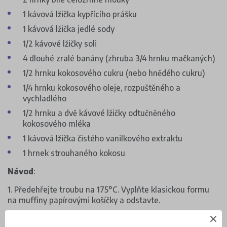
1 kávová lžička kypřícího prášku
1 kávová lžička jedlé sody
1/2 kávové lžičky soli
4 dlouhé zralé banány (zhruba 3/4 hrnku mačkaných)
1/2 hrnku kokosového cukru (nebo hnědého cukru)
1/4 hrnku kokosového oleje, rozpuštěného a
vychladlého
1/2 hrnku a dvě kávové lžičky odtučněného
kokosového mléka
1 kávová lžička čistého vanilkového extraktu
1 hrnek strouhaného kokosu
Návod
:
1. Předehřejte troubu na 175°C. Vyplňte klasickou formu
na muffiny papírovými košíčky a odstavte.
2. Ve středně velké míse smíchejte dohromady mouku,