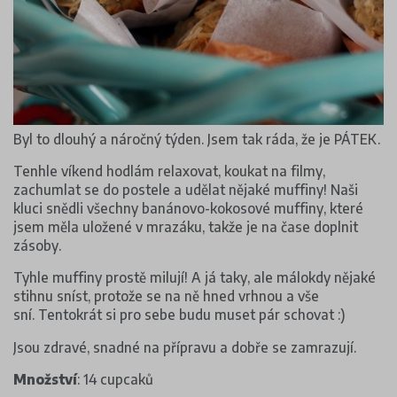
Byl to dlouhý a náročný týden. Jsem tak ráda, že je PÁTEK.
Tenhle víkend hodlám relaxovat, koukat na filmy,
zachumlat se do postele a udělat nějaké muffiny! Naši
kluci snědli všechny banánovo-kokosové muffiny, které
jsem měla uložené v mrazáku, takže je na čase doplnit
zásoby.
Tyhle muffiny prostě milují! A já taky, ale málokdy nějaké
stihnu sníst, protože se na ně hned vrhnou a vše
sní. Tentokrát si pro sebe budu muset pár schovat :)
Jsou zdravé, snadné na přípravu a dobře se zamrazují.
Množství
: 14 cupcaků