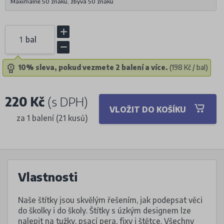
Maximálně 50 znaků, zbývá
50
znaků
bal
10% sleva, pokud vezmete 2 balení a více.
(198 Kč / bal)
220 Kč
(s DPH)
VLOŽIT DO KOŠÍKU
za 1 balení (21 kusů)
Vlastnosti
Naše štítky jsou skvělým řešením, jak podepsat věci
do školky i do školy. Štítky s úzkým designem lze
nalepit na tužky, psací pera, fixy i štětce. Všechny