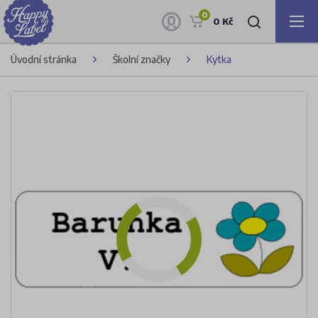
0
0 Kč
Úvodní stránka
Školní značky
Kytka