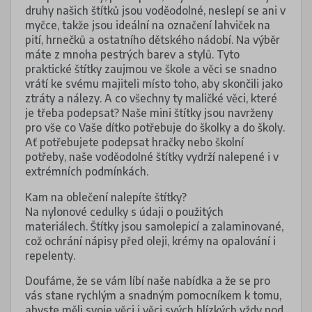
druhy našich štítků jsou voděodolné, neslepí se ani v
myčce, takže jsou ideální na označení lahviček na
pití, hrnečků a ostatního dětského nádobí. Na výběr
máte z mnoha pestrých barev a stylů. Tyto
praktické štítky zaujmou ve škole a věci se snadno
vrátí ke svému majiteli místo toho, aby skončili jako
ztráty a nálezy. A co všechny ty maličké věci, které
je třeba podepsat? Naše mini štítky jsou navrženy
pro vše co Vaše dítko potřebuje do školky a do školy.
Ať potřebujete podepsat hračky nebo školní
potřeby, naše voděodolné štítky vydrží nalepené i v
extrémních podmínkách.
Kam na oblečení nalepíte štítky?
Na nylonové cedulky s údaji o použitých
materiálech. Štítky jsou samolepicí a zalaminované,
což ochrání nápisy před oleji, krémy na opalování i
repelenty.
Doufáme, že se vám líbí naše nabídka a že se pro
vás stane rychlým a snadným pomocníkem k tomu,
abyste měli svoje věci i věci svých blízkých vždy pod