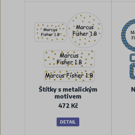
Štítky s metalickým
N
motivem
472 Kč
DETAIL