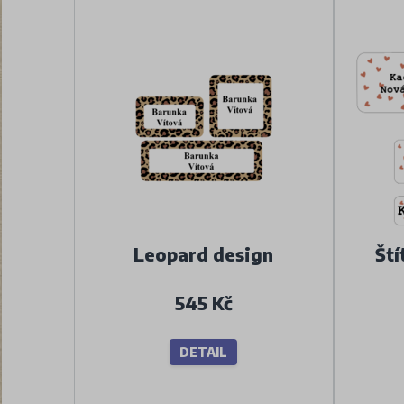
Leopard design
Ští
545 Kč
DETAIL