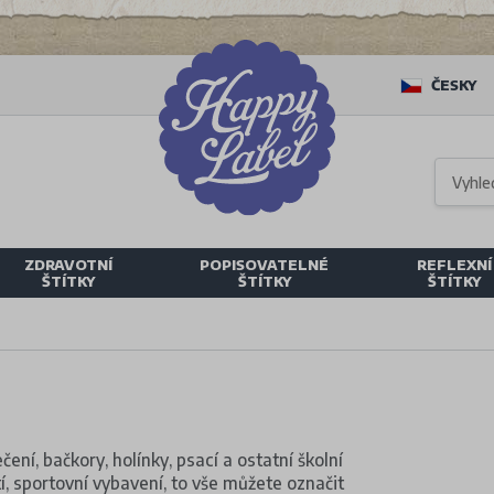
ČESKY
ZDRAVOTNÍ
POPISOVATELNÉ
REFLEXNÍ
ŠTÍTKY
ŠTÍTKY
ŠTÍTKY
čení, bačkory, holínky, psací a ostatní školní
tí, sportovní vybavení, to vše můžete označit