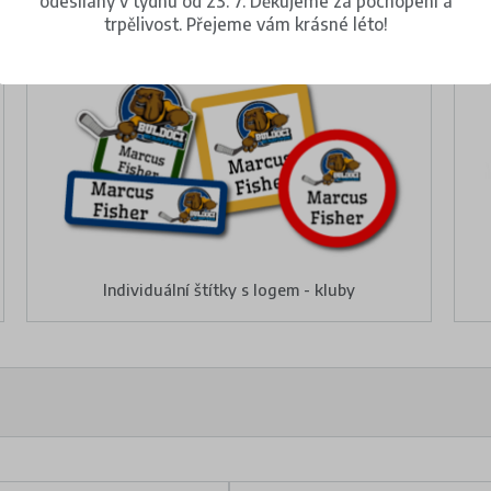
odesílány v týdnu od 23. 7. Děkujeme za pochopení a
trpělivost. Přejeme vám krásné léto!
Individuální štítky s logem - kluby