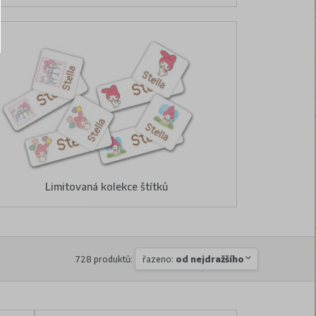
Limitovaná kolekce štítků
728 produktů:
řazeno:
od nejdražšího