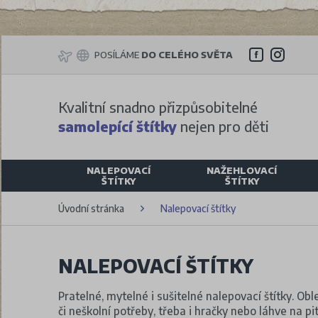
POSÍLÁME
DO CELÉHO SVĚTA
Kvalitní snadno přizpůsobitelné
samolepící štítky
nejen pro děti
NALEPOVACÍ
NAŽEHLOVACÍ
ŠTÍTKY
ŠTÍTKY
Úvodní stránka
Nalepovací štítky
NALEPOVACÍ ŠTÍTKY
Pratelné, mytelné i sušitelné nalepovací štítky. Oble
či neškolní potřeby, třeba i hračky nebo láhve na pi