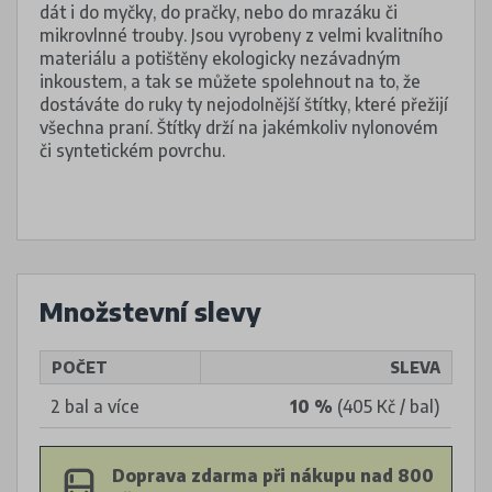
dát i do myčky, do pračky, nebo do mrazáku či
mikrovlnné trouby. Jsou vyrobeny z velmi kvalitního
materiálu a potištěny ekologicky nezávadným
inkoustem, a tak se můžete spolehnout na to, že
dostáváte do ruky ty nejodolnější štítky, které přežijí
všechna praní. Štítky drží na jakémkoliv nylonovém
či syntetickém povrchu.
Množstevní slevy
POČET
SLEVA
2 bal a více
10 %
(405 Kč / bal)
Doprava zdarma při nákupu nad 800