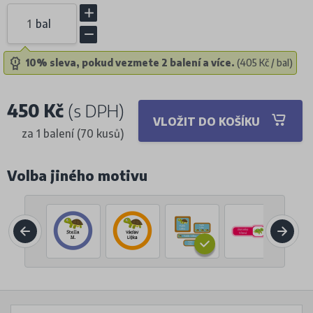
bal
10% sleva, pokud vezmete 2 balení a více.
(405 Kč / bal)
450 Kč
(s DPH)
VLOŽIT DO KOŠÍKU
za 1 balení (70 kusů)
Volba jiného motivu