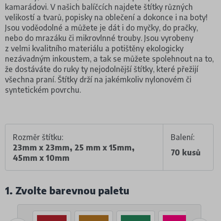
kamarádovi. V našich balíčcích najdete štítky různých
velikostí a tvarů, popisky na oblečení a dokonce i na boty!
Jsou voděodolné a můžete je dát i do myčky, do pračky,
nebo do mrazáku či mikrovlnné trouby. Jsou vyrobeny
z velmi kvalitního materiálu a potištěny ekologicky
nezávadným inkoustem, a tak se můžete spolehnout na to,
že dostáváte do ruky ty nejodolnější štítky, které přežijí
všechna praní. Štítky drží na jakémkoliv nylonovém či
syntetickém povrchu.
Rozměr štítku:
Balení:
23mm x 23mm, 25 mm x 15mm,
70 kusů
45mm x 10mm
1. Zvolte barevnou paletu