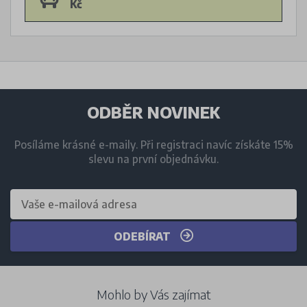
Kč
ODBĚR NOVINEK
Posíláme krásné e-maily. Při registraci navíc získáte 15%
slevu na první objednávku.
ODEBÍRAT
Mohlo by Vás zajímat