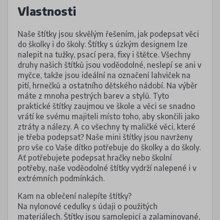
Vlastnosti
Naše štítky jsou skvělým řešením, jak podepsat věci
do školky i do školy. Štítky s úzkým designem lze
nalepit na tužky, psací pera, fixy i štětce. Všechny
druhy našich štítků jsou voděodolné, neslepí se ani v
myčce, takže jsou ideální na označení lahviček na
pití, hrnečků a ostatního dětského nádobí. Na výběr
máte z mnoha pestrých barev a stylů. Tyto
praktické štítky zaujmou ve škole a věci se snadno
vrátí ke svému majiteli místo toho, aby skončili jako
ztráty a nálezy. A co všechny ty maličké věci, které
je třeba podepsat? Naše mini štítky jsou navrženy
pro vše co Vaše dítko potřebuje do školky a do školy.
Ať potřebujete podepsat hračky nebo školní
potřeby, naše voděodolné štítky vydrží nalepené i v
extrémních podmínkách.
Kam na oblečení nalepíte štítky?
Na nylonové cedulky s údaji o použitých
materiálech. Štítky jsou samolepicí a zalaminované,