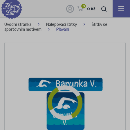
0
0 Kč
Úvodní stránka
Nalepovací štítky
Štítky se
sportovním motivem
Plavání