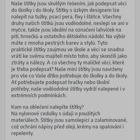
Naše štítky jsou skvělým řešením, jak podepsat věci
do školky i do školy. Štítky s úzkým designem lze
nalepit na tužky, psací pera, fixy i štětce. Všechny
druhy našich štítků jsou voděodolné, neslepí se ani v
myčce, takže jsou ideální na označení lahviček na
pití, hrnečků a ostatního dětského nádobí. Na výběr
máte z mnoha pestrých barev a stylů. Tyto
praktické štítky zaujmou ve škole a věci se snadno
vrátí ke svému majiteli místo toho, aby skončili jako
ztráty a nálezy. A co všechny ty maličké věci, které
je třeba podepsat? Naše mini štítky jsou navrženy
pro vše co Vaše dítko potřebuje do školky a do školy.
Ať potřebujete podepsat hračky nebo školní
potřeby, naše voděodolné štítky vydrží nalepené i v
extrémních podmínkách.
Kam na oblečení nalepíte štítky?
Na nylonové cedulky s údaji o použitých
materiálech. Štítky jsou samolepicí a zalaminované,
což ochrání nápisy před oleji, krémy na opalování i
repelenty.