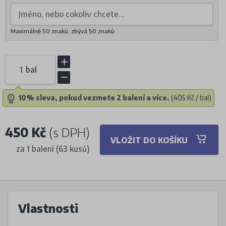
Maximálně 50 znaků, zbývá
50
znaků
bal
10% sleva, pokud vezmete 2 balení a více.
(405 Kč / bal)
450 Kč
(s DPH)
VLOŽIT DO KOŠÍKU
za 1 balení (63 kusů)
Vlastnosti