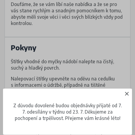
Doufáme, že se vám líbí naše nabídka a že se pro
vás stane rychlým a snadným pomocníkem k tomu,
abyste měli svoje věci i věci svých blízkých vždy pod
kontrolou.
Pokyny
Štítky vhodné do myčky nádobí nalepte na čistý,
suchý a hladký povrch.
Nalepovací štítky upevněte na oděvu na cedulku
s informacemi o údržbě, případně na tištěné
informace na oděvu, pokud cedulku nemá.
Dejte pozor, aby pod voděodolnými štítky nebyly
Z důvodu dovolené budou objednávky přijaté od 7.
vzduchové bubliny. Do myčky nebo do pračky je
7. odesílány v týdnu od 23. 7. Děkujeme za
můžete dát až po 24 hodinách.
pochopení a trpělivost. Přejeme vám krásné léto!
Naše štítky jsou odolné za všech podmínek…
voděodolné, použitelné v myčce nádobí, v pračce i