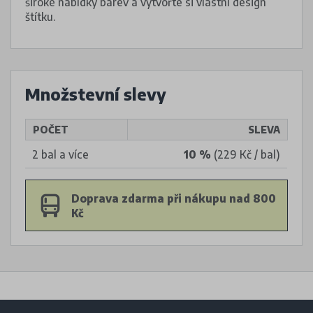
široké nabídky barev a vytvořte si vlastní design
štítku.
Množstevní slevy
POČET
SLEVA
2 bal a více
10 %
(229 Kč / bal)
Doprava zdarma při nákupu nad 800
Kč