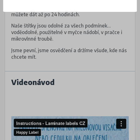
Dejte pozor, aby pod voděodolnými štítky nebyly
vzduchové bubliny. Do myčky nebo do pračky je
můžete dát až po 24 hodinách.
Naše štítky jsou odolné za všech podmínek…
voděodolné, použitelné v myčce nádobí, v pračce i
mikrovlnné troubě.
Jsme pevní, jsme osvědčení a držíme všude, kde nás
chcete mít.
Videonávod