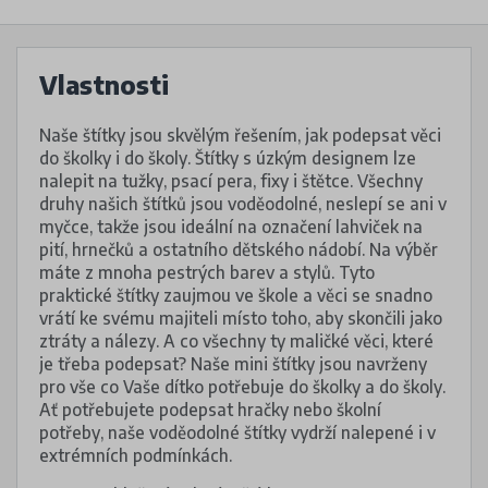
Vlastnosti
Naše štítky jsou skvělým řešením, jak podepsat věci
do školky i do školy. Štítky s úzkým designem lze
nalepit na tužky, psací pera, fixy i štětce. Všechny
druhy našich štítků jsou voděodolné, neslepí se ani v
myčce, takže jsou ideální na označení lahviček na
pití, hrnečků a ostatního dětského nádobí. Na výběr
máte z mnoha pestrých barev a stylů. Tyto
praktické štítky zaujmou ve škole a věci se snadno
vrátí ke svému majiteli místo toho, aby skončili jako
ztráty a nálezy. A co všechny ty maličké věci, které
je třeba podepsat? Naše mini štítky jsou navrženy
pro vše co Vaše dítko potřebuje do školky a do školy.
Ať potřebujete podepsat hračky nebo školní
potřeby, naše voděodolné štítky vydrží nalepené i v
extrémních podmínkách.