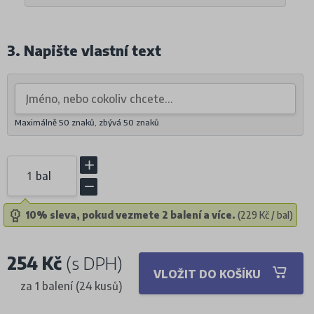
3. Napište vlastní text
Maximálně 50 znaků, zbývá
50
znaků
bal
10% sleva, pokud vezmete 2 balení a více.
(229 Kč / bal)
254 Kč
(s DPH)
VLOŽIT DO KOŠÍKU
za 1 balení (24 kusů)