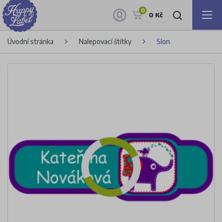
0
0 Kč
Úvodní stránka
Nalepovací štítky
Slon