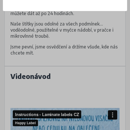
Dejte pozor, aby pod voděodolnými štítky nebyly
vzduchové bubliny. Do myčky nebo do pračky je
můžete dát až po 24 hodinách.
Naše štítky jsou odolné za všech podmínek…
voděodolné, použitelné v myčce nádobí, v pračce i
mikrovlnné troubě.
Jsme pevní, jsme osvědčení a držíme všude, kde nás
chcete mít.
Videonávod