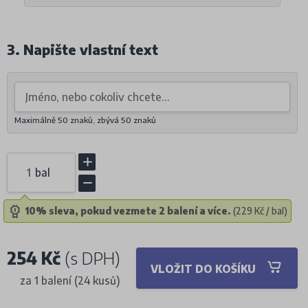
3. Napište vlastní text
Maximálně 50 znaků, zbývá
50
znaků
bal
10% sleva, pokud vezmete 2 balení a více.
(229 Kč / bal)
254 Kč
(s DPH)
VLOŽIT DO KOŠÍKU
za 1 balení (24 kusů)