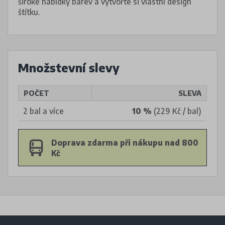
široké nabídky barev a vytvořte si vlastní design
štítku.
Množstevní slevy
POČET
SLEVA
2 bal a více
10 %
(229 Kč / bal)
Doprava zdarma při nákupu nad 800
Kč