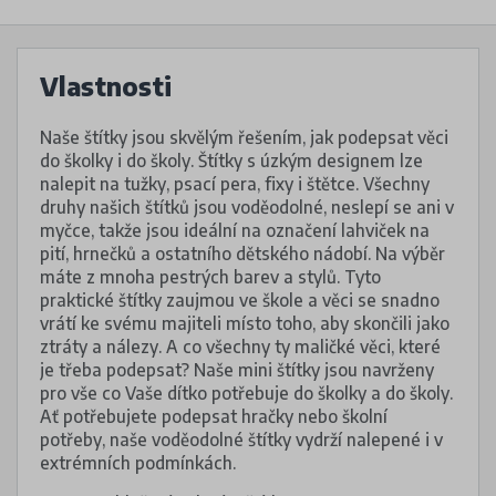
Vlastnosti
Naše štítky jsou skvělým řešením, jak podepsat věci
do školky i do školy. Štítky s úzkým designem lze
nalepit na tužky, psací pera, fixy i štětce. Všechny
druhy našich štítků jsou voděodolné, neslepí se ani v
myčce, takže jsou ideální na označení lahviček na
pití, hrnečků a ostatního dětského nádobí. Na výběr
máte z mnoha pestrých barev a stylů. Tyto
praktické štítky zaujmou ve škole a věci se snadno
vrátí ke svému majiteli místo toho, aby skončili jako
ztráty a nálezy. A co všechny ty maličké věci, které
je třeba podepsat? Naše mini štítky jsou navrženy
pro vše co Vaše dítko potřebuje do školky a do školy.
Ať potřebujete podepsat hračky nebo školní
potřeby, naše voděodolné štítky vydrží nalepené i v
extrémních podmínkách.