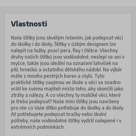
Vlastnosti
Naše štítky jsou skvělým řešením, jak podepsat věci
do školky i do školy. Štítky s úzkým designem lze
nalepit na tužky, psací pera, fixy i štětce. Všechny
druhy našich štítků jsou voděodolné, neslepí se ani v
myčce, takže jsou ideální na označení lahviček na
pití, hrnečků a ostatního dětského nádobí. Na výběr
máte z mnoha pestrých barev a stylů. Tyto
praktické štítky zaujmou ve škole a věci se snadno
vrátí ke svému majiteli místo toho, aby skončili jako
ztráty a nálezy. A co všechny ty maličké věci, které
je třeba podepsat? Naše mini štítky jsou navrženy
pro vše co Vaše dítko potřebuje do školky a do školy.
Ať potřebujete podepsat hračky nebo školní
potřeby, naše voděodolné štítky vydrží nalepené i v
extrémních podmínkách.