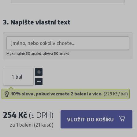
3. Napište vlastní text
Maximálně 50 znaků, zbývá
50
znaků
bal
10% sleva, pokud vezmete 2 balení a více.
(229 Kč / bal)
254 Kč
(s DPH)
VLOŽIT DO KOŠÍKU
za 1 balení (21 kusů)