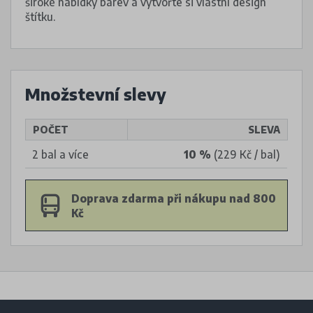
široké nabídky barev a vytvořte si vlastní design
štítku.
Množstevní slevy
POČET
SLEVA
2 bal a více
10 %
(229 Kč / bal)
Doprava zdarma při nákupu nad 800
Kč