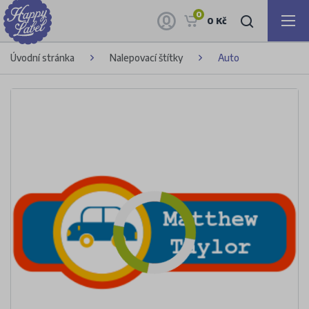
0
0 Kč
Úvodní stránka
Nalepovací štítky
Auto