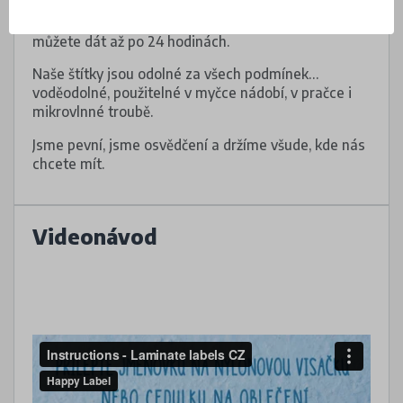
Dejte pozor, aby pod voděodolnými štítky nebyly
vzduchové bubliny. Do myčky nebo do pračky je
můžete dát až po 24 hodinách.
Naše štítky jsou odolné za všech podmínek…
voděodolné, použitelné v myčce nádobí, v pračce i
mikrovlnné troubě.
Jsme pevní, jsme osvědčení a držíme všude, kde nás
chcete mít.
Videonávod