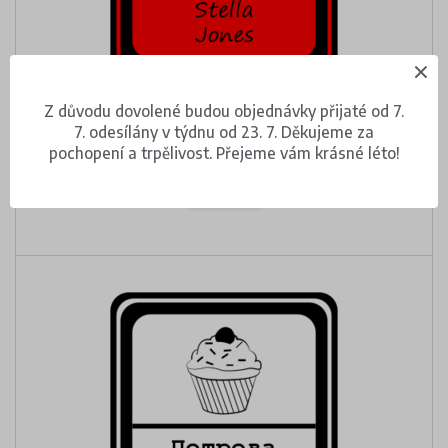
Kytka
Z důvodu dovolené budou objednávky přijaté od 7.
7. odesílány v týdnu od 23. 7. Děkujeme za
289 Kč
pochopení a trpělivost. Přejeme vám krásné léto!
DETAIL