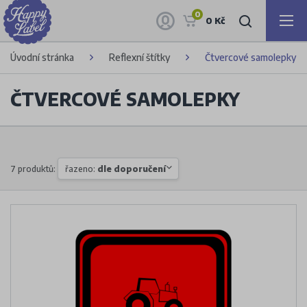
0
0 Kč
Úvodní stránka
Reflexní štítky
Čtvercové samolepky
ČTVERCOVÉ SAMOLEPKY
7 produktů:
řazeno:
dle doporučení