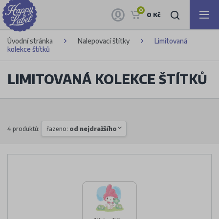
0
0 Kč
Úvodní stránka
Nalepovací štítky
Limitovaná
kolekce štítků
LIMITOVANÁ KOLEKCE ŠTÍTKŮ
4 produktů:
řazeno:
od nejdražšího