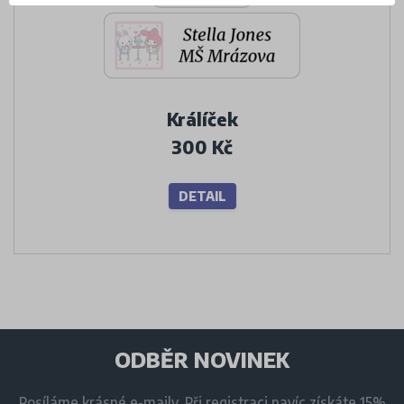
Králíček
300 Kč
DETAIL
ODBĚR NOVINEK
Posíláme krásné e-maily. Při registraci navíc získáte 15%